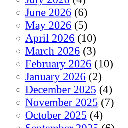
June 2026
(6)
May 2026
(5)
April 2026
(10)
March 2026
(3)
February 2026
(10)
January 2026
(2)
December 2025
(4)
November 2025
(7)
October 2025
(4)
September 2025
(6)