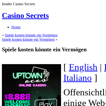
Insider Casino Secrets
Casino Secrets
Home
«
Spiele kosten könnte ein Vermögen
Spiele kosten könnte ein Vermögen
»
Spiele kosten könnte ein Vermögen
[
English
|
Italiano
]
Offensichtl
einige Web