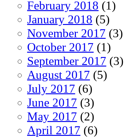
February 2018
(1)
January 2018
(5)
November 2017
(3)
October 2017
(1)
September 2017
(3)
August 2017
(5)
July 2017
(6)
June 2017
(3)
May 2017
(2)
April 2017
(6)