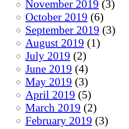
November 2019
(3)
October 2019
(6)
September 2019
(3)
August 2019
(1)
July 2019
(2)
June 2019
(4)
May 2019
(3)
April 2019
(5)
March 2019
(2)
February 2019
(3)