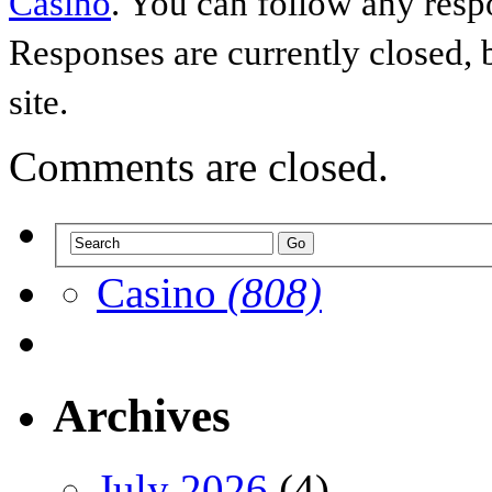
Casino
. You can follow any resp
Responses are currently closed,
site.
Comments are closed.
Casino
(808)
Archives
July 2026
(4)