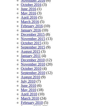
November 2016
(6)
October 2016
(3)
June 2016
(1)
May 2016
(3)
April 2016
(5)
March 2016
(5)
February 2016
(10)
January 2016
(10)
December 2015
(8)
November 2015
(13)
October 2015
(11)
September 2015
(9)
August 2015
(3)
January 2011
(4)
December 2010
(12)
November 2010
(20)
October 2010
(4)
September 2010
(12)
August 2010
(9)
July 2010
(7)
June 2010
(6)
May 2010
(18)
April 2010
(10)
March 2010
(24)
February 2010
(5)