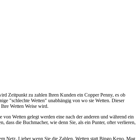
wird Zeitpunkt zu zahlen Ihren Kunden ein Copper Penny, es ob
 einige "schlechte Wetten" unabhängig von wo sie Wetten. Dieser
e Ihre Wetten Weise wird.
eihe von Wetten gelegt werden eine nach der anderen und während ein
 dass die Buchmacher, wie denn Sie, als ein Punter, ofter verlieren,
 dem Netz. Lieber wenn Sie die Zahlen, Wetten statt Bingo Keno. Mag