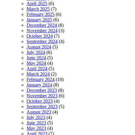
April 2025
(6)
March 2025
(7)
February 2025
(6)
January 2025
(6)
December 2024
(8)
November 2024
(3)
October 2024
(7)
September 2024
(4)
August 2024
(5)
July 2024
(6)
June 2024
(5)
May 2024
(4)
April 2024
(5)
March 2024
(2)
February 2024
(10)
January 2024
(8)
December 2023
(8)
November 2023
(6)
October 2023
(4)
September 2023
(5)
August 2023
(4)
July 2023
(4)
June 2023
(5)
May 2023
(4)
April 2023
(7)