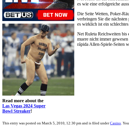
es wie eine erfolgreiche au
Die Seite Wetten, Poker-Räum
verbringen Sie die nächsten 
es wirklich ist ein schlechte
Net Ruleta Reichweiten bis e
muere nicht immer gewesen d
rápida Allen-Spiele-Seiten w
Read more about the
Las Vegas 2024 Super
Bowl Streaker
!
This entry was posted on March 5, 2010, 12:30 pm and is filed under
Casino
. You