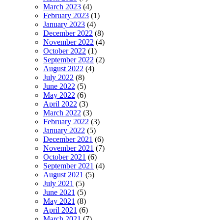
March 2023
(4)
February 2023
(1)
January 2023
(4)
December 2022
(8)
November 2022
(4)
October 2022
(1)
September 2022
(2)
August 2022
(4)
July 2022
(8)
June 2022
(5)
May 2022
(6)
April 2022
(3)
March 2022
(3)
February 2022
(3)
January 2022
(5)
December 2021
(6)
November 2021
(7)
October 2021
(6)
September 2021
(4)
August 2021
(5)
July 2021
(5)
June 2021
(5)
May 2021
(8)
April 2021
(6)
March 2021
(7)