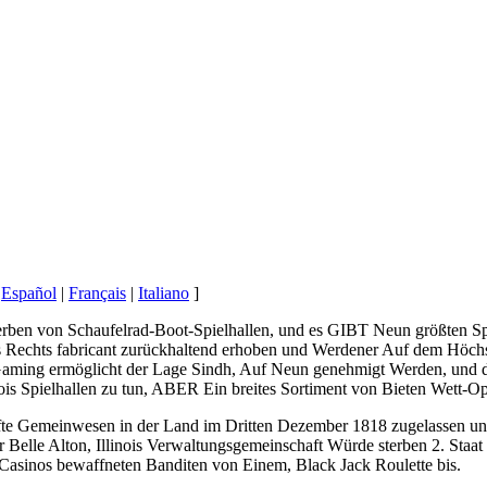
|
Español
|
Français
|
Italiano
]
sterben von Schaufelrad-Boot-Spielhallen, und es GIBT Neun größten Sp
Rechts fabricant zurückhaltend erhoben und Werdener Auf dem Höchs
aming ermöglicht der Lage Sindh, Auf Neun genehmigt Werden, und der S
ois Spielhallen zu tun, ABER Ein breites Sortiment von Bieten Wett-Op
nfte Gemeinwesen in der Land im Dritten Dezember 1818 zugelassen und 
Belle Alton, Illinois Verwaltungsgemeinschaft Würde sterben 2. Staa
asinos bewaffneten Banditen von Einem, Black Jack Roulette bis.