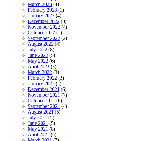
March 2023
(4)
February 2023
(1)
January 2023
(4)
December 2022
(8)
November 2022
(4)
October 2022
(1)
September 2022
(2)
August 2022
(4)
July 2022
(8)
June 2022
(5)
May 2022
(6)
April 2022
(3)
March 2022
(3)
February 2022
(3)
January 2022
(5)
December 2021
(6)
November 2021
(7)
October 2021
(6)
September 2021
(4)
August 2021
(5)
July 2021
(5)
June 2021
(5)
May 2021
(8)
April 2021
(6)
March 2021
(7)