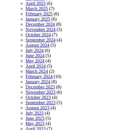
April 2025
(6)
March 2025
(7)
February 2025
(6)
January 2025
(6)
December 2024
(8)
November 2024
(3)
October 2024
(7)
September 2024
(4)
August 2024
(5)
July 2024
(6)
June 2024
(5)
May 2024
(4)
April 2024
(5)
March 2024
(2)
February 2024
(10)
January 2024
(8)
December 2023
(8)
November 2023
(6)
October 2023
(4)
September 2023
(5)
August 2023
(4)
July 2023
(4)
June 2023
(5)
May 2023
(4)
April 2023
(7)