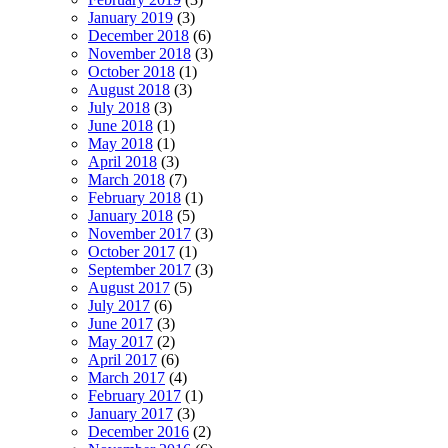
January 2019
(3)
December 2018
(6)
November 2018
(3)
October 2018
(1)
August 2018
(3)
July 2018
(3)
June 2018
(1)
May 2018
(1)
April 2018
(3)
March 2018
(7)
February 2018
(1)
January 2018
(5)
November 2017
(3)
October 2017
(1)
September 2017
(3)
August 2017
(5)
July 2017
(6)
June 2017
(3)
May 2017
(2)
April 2017
(6)
March 2017
(4)
February 2017
(1)
January 2017
(3)
December 2016
(2)